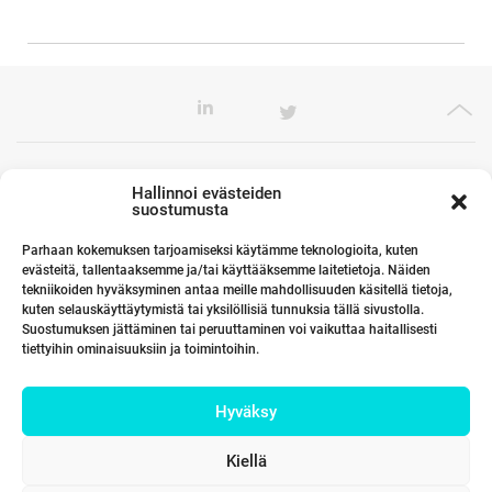
Toimistomme Euroopassa
Hallinnoi evästeiden
suostumusta
Parhaan kokemuksen tarjoamiseksi käytämme teknologioita, kuten
evästeitä, tallentaaksemme ja/tai käyttääksemme laitetietoja. Näiden
Kumppanimme maailmalla
tekniikoiden hyväksyminen antaa meille mahdollisuuden käsitellä tietoja,
kuten selauskäyttäytymistä tai yksilöllisiä tunnuksia tällä sivustolla.
Suostumuksen jättäminen tai peruuttaminen voi vaikuttaa haitallisesti
tiettyihin ominaisuuksiin ja toimintoihin.
Linkit
Hyväksy
Yhteystiedot
Kiellä