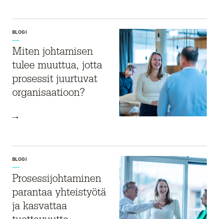
BLOGI
Miten johtamisen
tulee muuttua, jotta
prosessit juurtuvat
organisaatioon?
BLOGI
Prosessijohtaminen
parantaa yhteistyötä
ja kasvattaa