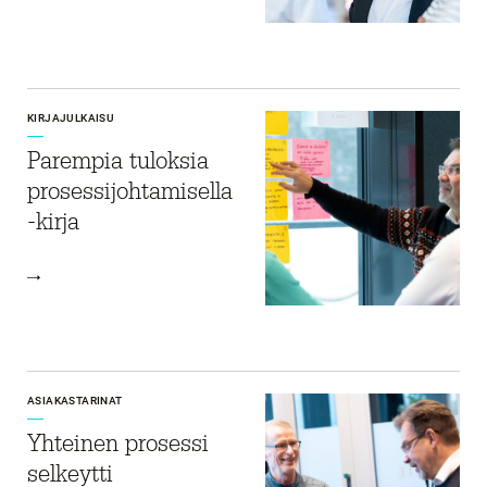
KIRJAJULKAISU
Parempia tuloksia
prosessi­johtamisella
-kirja
ASIAKASTARINAT
Yhteinen prosessi
selkeytti