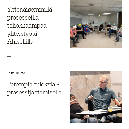
Yhtenäisemmillä
prosesseilla
tehokkaampaa
yhteistyötä
Ahlsellilla
TAPAHTUMA
Parempia tuloksia ­
prosessi­johtamisella