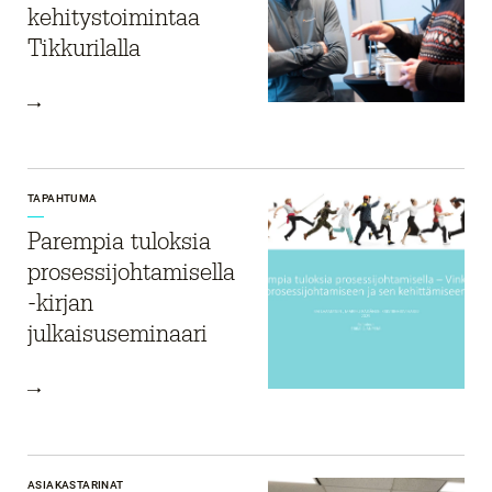
kehitystoimintaa
Tikkurilalla
TAPAHTUMA
Parempia tuloksia
prosessi­johtamisella
-kirjan
julkaisuseminaari
ASIAKASTARINAT