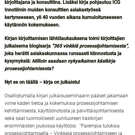
kirjoittajana ja konsulttina. Lisäksi kirja pohjautuu ICG
Innotiimin muiden konsulttien asiakastyössä
kertyneeseen, yli 40 vuoden aikana kumuloituneeseen
käytännön kokemukseen.
Kirjan kirjoittamisen lähtölaukauksena toimi kirjoittajien
julkaisema blogisarja
”365 vinkkiä prosessijohtamisesta”
,
joka herätti asiakaskunnassa runsaasti kiinnostusta ja
kysymyksiä:
Milloin saadaan nykyaikainen käsikirja
prosessijohtamisesta?
Nyt se on täällä – kirja on julkaistu!
Osallistumalla kirjan julkaisuseminaarin pääset jakamaan
viime käden tietoa ja kokemuksia prosessijohtamisen
kehittämisestä, käyttöönotosta ja päivittäisjohtamisesta
sekä saat luonnollisesti uunituoreen käsikirjan
ensimmäisten joukossa käyttöösi. ”Parempia tuloksia
prosessijohtamisella – Vinkkejä prosessijohtamiseen ja