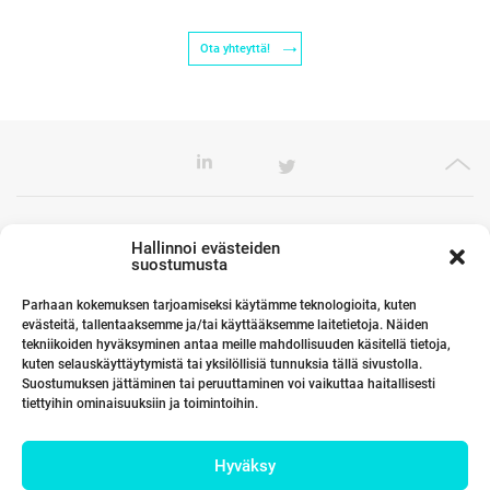
Ota yhteyttä!
Toimistomme Euroopassa
Hallinnoi evästeiden
suostumusta
Parhaan kokemuksen tarjoamiseksi käytämme teknologioita, kuten
evästeitä, tallentaaksemme ja/tai käyttääksemme laitetietoja. Näiden
Kumppanimme maailmalla
tekniikoiden hyväksyminen antaa meille mahdollisuuden käsitellä tietoja,
kuten selauskäyttäytymistä tai yksilöllisiä tunnuksia tällä sivustolla.
Suostumuksen jättäminen tai peruuttaminen voi vaikuttaa haitallisesti
tiettyihin ominaisuuksiin ja toimintoihin.
Linkit
Hyväksy