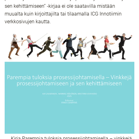
sen kehittämiseen” -kirjaa ei ole saatavilla mistään
muualta kuin kirjoittajilta tai tilaamalla ICG Innotiimin
verkkosivujen kautta.
Kirja Parempia tuloksia prosessijohtamisella – vinkkejä