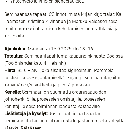
Yhteenveto ja kirjojen signeeraukset.
Seminaarissa tapaat ICG Innotiimistä kirjan kirjoittajat: Kai
Laamasen, Kristiina Kiviharjun ja Markku Räisäsen sekä
muita prosessijohtamisen kehittämisen ammattilaisia ja
kollegoita.
Ajankohta:
Maanantai 15.9.2025 klo 13–16
Toteutus:
Seminaaritapahtuma kaupunginkirjasto Oodissa
(Töölönlahdenkatu 4, Helsinki)
Hinta
:
95 € + alv , joka sisältää signeeratun ”Parempia
tuloksia prosessijohtamisella” -kirjan ja seminaaritarjoilun:
kahvin/teen/virvokkeita ja pientä purtavaa.
Kenelle:
Seminaari on suunnattu organisaatioiden
johtohenkilöille, prosessien omistajille, prosessien
kehittäjille sekä toiminnan laadusta vastaaville.
Lisätietoja ja kyselyt:
Jos haluat tietää lisää tästä
seminaarista tai juuri julkaistusta kirjastamme, ota yhteyttä
Markku Räisäseen