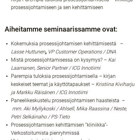
prosessijohtamiseen ja sen kehittämiseen
Aiheitamme seminaarissamme ovat:
Kokemuksia prosessijohtamisen kehittämisestä –
Lasse Huttunen
,
VP Customer Operations / DNA
Mistä prosessijohtamisessa on kysymys? –
Kai
Laamanen, Senior Partner / ICG Innotiimi
Parempia tuloksia prosessijohtamisella – kirjan
keskeiset teemat ja käyttötapaukset –
Kristiina Kiviharju
ja Markku Räisänen
/ ICG Innotiimi
Paneelikeskustelu prosessijohtamisen haasteista
–
mm. Aki Myllykoski / Ahlsell, Mika Raassina / Neste,
Petri Selkäinaho / PS-Tieto
Prosessijohtamisen kehittämisen ”kliniikka”-
Verkostoitumista pienryhmissä