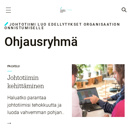
JOHTOTIIMI LUO EDELLYTYKSET ORGANISAATION
ONNISTUMISELLE
Ohjausryhmä
PALVELU
Johtotiimin
kehittäminen
Haluatko parantaa
johtotiimisi tehokkuutta ja
luoda vahvemman pohjan..