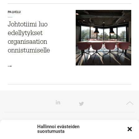
PALVELU
Johtotiimi luo
edellytykset
organisaation
onnistumiselle
Toimistomme Euroopassa
Hallinnoi evästeiden
suostumusta