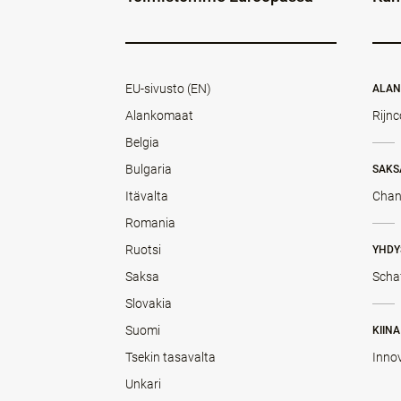
EU-sivusto (EN)
ALA
Alankomaat
Rijnc
Belgia
Bulgaria
SAKS
Itävalta
Chan
Romania
Ruotsi
YHDY
Saksa
Scha
Slovakia
Suomi
KIINA
Tsekin tasavalta
Inno
Unkari