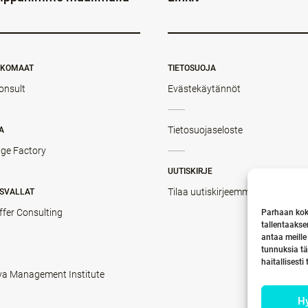
NKOMAAT
TIETOSUOJA
onsult
Evästekäytännöt
Tietosuojaseloste
A
ge Factory
UUTISKIRJE
Tilaa uutiskirjeemme
SVALLAT
ffer Consulting
Parhaan kok
tallentaakse
antaa meille
tunnuksia tä
haitallisesti
va Management Institute
H