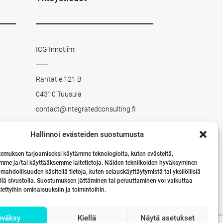
ICG Innotiimi
Rantatie 121 B
04310 Tuusula
contact@integratedconsulting.fi
Hallinnoi evästeiden suostumusta
LINKEDIN
Seuraa meitä LinkedInissä
emuksen tarjoamiseksi käytämme teknologioita, kuten evästeitä,
mme ja/tai käyttääksemme laitetietoja. Näiden tekniikoiden hyväksyminen
 mahdollisuuden käsitellä tietoja, kuten selauskäyttäytymistä tai yksilöllisiä
llä sivustolla. Suostumuksen jättäminen tai peruuttaminen voi vaikuttaa
 tiettyihin ominaisuuksiin ja toimintoihin.
yväksy
Kiellä
Näytä asetukset