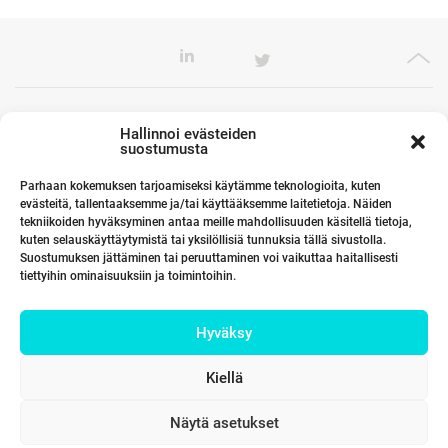
Toimistomme Euroopassa
Hallinnoi evästeiden
suostumusta
Parhaan kokemuksen tarjoamiseksi käytämme teknologioita, kuten
evästeitä, tallentaaksemme ja/tai käyttääksemme laitetietoja. Näiden
Kumppanimme maailmalla
tekniikoiden hyväksyminen antaa meille mahdollisuuden käsitellä tietoja,
kuten selauskäyttäytymistä tai yksilöllisiä tunnuksia tällä sivustolla.
Suostumuksen jättäminen tai peruuttaminen voi vaikuttaa haitallisesti
tiettyihin ominaisuuksiin ja toimintoihin.
Linkit
Hyväksy
Yhteystiedot
Kiellä
Näytä asetukset