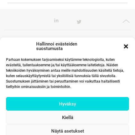
Toimistomme Euroopassa
Hallinnoi evästeiden
suostumusta
Parhaan kokemuksen tarjoamiseksi käytämme teknologioita, kuten
evästeitä, tallentaaksemme ja/tai käyttääksemme laitetietoja. Näiden
Kumppanimme maailmalla
tekniikoiden hyväksyminen antaa meille mahdollisuuden käsitellä tietoja,
kuten selauskäyttäytymistä tai yksilöllisiä tunnuksia tällä sivustolla.
Suostumuksen jättäminen tai peruuttaminen voi vaikuttaa haitallisesti
tiettyihin ominaisuuksiin ja toimintoihin.
Linkit
Hyväksy
Yhteystiedot
Kiellä
Näytä asetukset