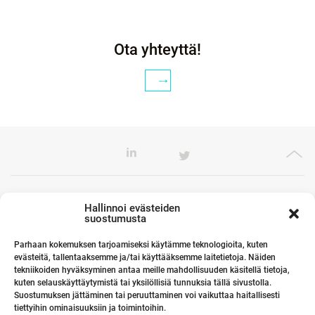
Ota yhteyttä!
Toimistomme Euroopassa
Hallinnoi evästeiden
suostumusta
Parhaan kokemuksen tarjoamiseksi käytämme teknologioita, kuten
evästeitä, tallentaaksemme ja/tai käyttääksemme laitetietoja. Näiden
Kumppanimme maailmalla
tekniikoiden hyväksyminen antaa meille mahdollisuuden käsitellä tietoja,
kuten selauskäyttäytymistä tai yksilöllisiä tunnuksia tällä sivustolla.
Suostumuksen jättäminen tai peruuttaminen voi vaikuttaa haitallisesti
tiettyihin ominaisuuksiin ja toimintoihin.