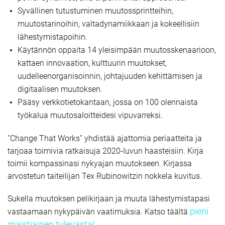
Syvällinen tutustuminen muutossprintteihin,
muutostarinoihin, valtadynamiikkaan ja kokeellisiin
lähestymistapoihin.
Käytännön oppaita 14 yleisimpään muutosskenaarioon,
kattaen innovaation, kulttuurin muutokset,
uudelleenorganisoinnin, johtajuuden kehittämisen ja
digitaalisen muutoksen.
Pääsy verkkotietokantaan, jossa on 100 olennaista
työkalua muutosaloitteidesi vipuvarreksi.
”Change That Works” yhdistää ajattomia periaatteita ja
tarjoaa toimivia ratkaisuja 2020-luvun haasteisiin. Kirja
toimii kompassinasi nykyajan muutokseen. Kirjassa
arvostetun taiteilijan Tex Rubinowitzin nokkela kuvitus.
Sukella muutoksen pelikirjaan ja muuta lähestymistapasi
pieni
vastaamaan nykypäivän vaatimuksia. Katso täältä
maistiainen tulevasta!