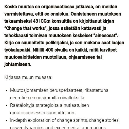
Koska muutos on organisaatiossa jatkuvaa, on meidän
varmistettava, että se onnistuu. Onnistuneen muutoksen
takaamiseksi 43 ICG:n konsulttia on kirjoittanut kirjan
”Change that works”, jossa esitetään kattavasti ja
tehokkaasti toimivan muutoksen keskeiset ”ainesosat”.
Kirja on suunniteltu pelikirjaksi, ja sen mukana saat laajan
työkalupakki. Näillä 400 sivulla on kaikki, mitä tarvitset
muutosaloitteiden muotoiluun, ohjaamiseen tai
johtamiseen.
Kirjassa muun muassa:
Muutosjohtamisen perusperiaatteet, rikastettuna
neurotieteen uusimmilla oivalluksilla.
Räätälöityjä strategioita ainutlaatuisen
muutosprosessin suunnitteluun.
In-depth exploration of change sprints, change stories,
power dynamics, and experimental approaches.