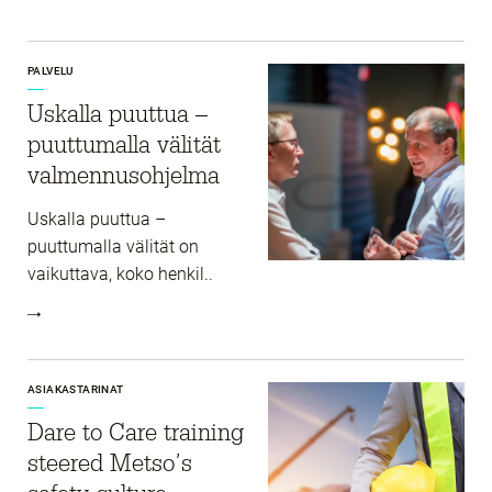
PALVELU
Uskalla puuttua –
puuttumalla välität
valmennusohjelma​
Uskalla puuttua –
puuttumalla välität on
vaikuttava, koko henkil..
ASIAKASTARINAT
Dare to Care training
steered Metso’s