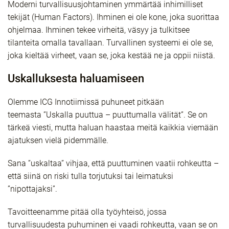
Moderni turvallisuusjohtaminen ymmärtää inhimilliset
tekijät (Human Factors). Ihminen ei ole kone, joka suorittaa
ohjelmaa. Ihminen tekee virheitä, väsyy ja tulkitsee
tilanteita omalla tavallaan. Turvallinen systeemi ei ole se,
joka kieltää virheet, vaan se, joka kestää ne ja oppii niistä.
Uskalluksesta haluamiseen
Olemme ICG Innotiimissä puhuneet pitkään
teemasta
”Uskalla puuttua – puuttumalla välität”
. Se on
tärkeä viesti, mutta haluan haastaa meitä kaikkia viemään
ajatuksen vielä pidemmälle.
Sana ”uskaltaa” vihjaa, että puuttuminen vaatii rohkeutta –
että siinä on riski tulla torjutuksi tai leimatuksi
”nipottajaksi”.
Tavoitteenamme pitää olla työyhteisö, jossa
turvallisuudesta puhuminen ei vaadi rohkeutta, vaan se on