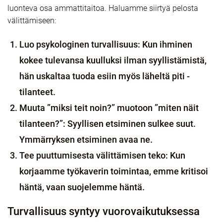
luonteva osa ammattitaitoa. Haluamme siirtyä pelosta
välittämiseen:
Luo psykologinen turvallisuus:
Kun ihminen
kokee tulevansa kuulluksi ilman syyllistämistä,
hän uskaltaa tuoda esiin myös läheltä piti -
tilanteet.
Muuta ”miksi teit noin?” muotoon ”miten näit
tilanteen?”:
Syyllisen etsiminen sulkee suut.
Ymmärryksen etsiminen avaa ne.
Tee puuttumisesta välittämisen teko:
Kun
korjaamme työkaverin toimintaa, emme kritisoi
häntä, vaan suojelemme häntä.
Turvallisuus syntyy vuorovaikutuksessa