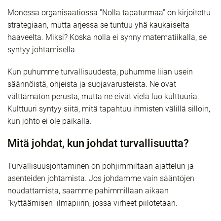
Monessa organisaatiossa ”Nolla tapaturmaa” on kirjoitettu
strategiaan, mutta arjessa se tuntuu yhä kaukaiselta
haaveelta. Miksi? Koska nolla ei synny matematiikalla, se
syntyy johtamisella.
Kun puhumme turvallisuudesta, puhumme liian usein
säännöistä, ohjeista ja suojavarusteista. Ne ovat
välttämätön perusta, mutta ne eivät vielä luo kulttuuria.
Kulttuuri syntyy siitä, mitä tapahtuu ihmisten välillä silloin,
kun johto ei ole paikalla.
Mitä johdat, kun johdat turvallisuutta?
Turvallisuusjohtaminen on pohjimmiltaan ajattelun ja
asenteiden johtamista. Jos johdamme vain sääntöjen
noudattamista, saamme pahimmillaan aikaan
”kyttäämisen” ilmapiirin, jossa virheet piilotetaan.