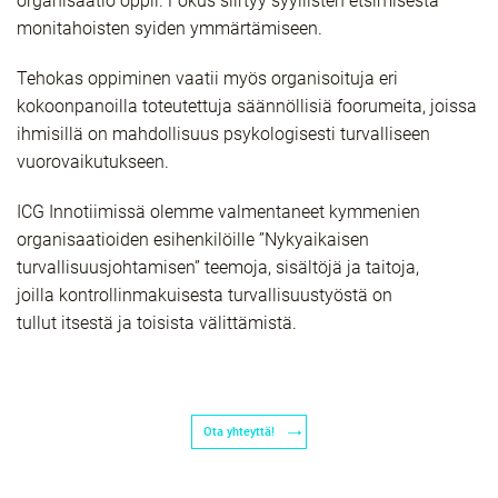
organisaatio oppii. Fokus siirtyy syyllisten etsimisestä
monitahoisten syiden ymmärtämiseen.
Tehokas oppiminen vaatii myös organisoituja eri
kokoonpanoilla toteutettuja säännöllisiä foorumeita, joissa
ihmisillä on mahdollisuus psykologisesti turvalliseen
vuorovaikutukseen.
ICG Innotiimissä olemme valmentaneet kymmenien
organisaatioiden esihenkilöille ”Nykyaikaisen
turvallisuusjohtamisen” teemoja, sisältöjä ja taitoja,
joilla kontrollinmakuisesta turvallisuustyöstä on
tullut itsestä ja toisista välittämistä.
Ota yhteyttä!