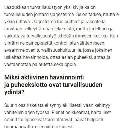
Laadukkaan turvallisuustyön yksi kivijalka on
turvallisuuden johtamisjärjestelmä. Se on tärkeä, mutta ei
yksin riittävä. Järjestelmä luo puitteet ja rakenteita
tarvitaan selkeyttämään tekemistä, mutta todellinen ja
vaikuttava turvallisuustyö tehdään ihmisten kesken. Kun
siirrämme painopistettä kontrollista välittämiseen,
avaamme oven turvallisuuskulttuurille, jossa jokainen
uskaltaa havainnoida, ottaa asian puheeksi, antaa ja
vastaanottaa palautetta sekä oppia.
Miksi aktiivinen havainnointi
ja puheeksiotto ovat turvallisuuden
ydintä?
Suurin osa riskeistä ei synny äkillisesti, vaan kehittyy
vähitellen arjen työssä. Pienet poikkeamat, haitalliset
rutiinit tai epäselvät toimintatavat jäävät helposti
huomaamatta, ellei niitä tietoisesti