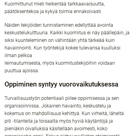
Kuormittunut mieli heikentää tarkkaavaisuutta,
päätöksentekoa ja kykyä toimia ennakoivasti.
Näiden tekijöiden tunnistaminen edellyttää avointa
keskustelukulttuuria. Kaikki kuormitus ei näy päällepäin, ja
siksi kuunteleminen on vähintään yhtä tärkeää kuin
havainnointi. Kun työntekijä kokee tulevansa kuulluksi
ilman pelkoa
leimautumisesta, myös kuormitustekijöihin voidaan
puuttua ajoissa.
Oppiminen syntyy vuorovaikutuksessa
Turvallisuustyön potentiaali piilee oppimisessa ja sen
organisoinnissa. Jokainen havainto, keskustelu ja
kokemus on mahdollisuus kehittyä. Kun virheitä, läheltä
piti -tilanteita ja toisaalta myös hyviä käytäntöjä ja
pieniäkin oivalluksia käsitellään avoimesti, koko