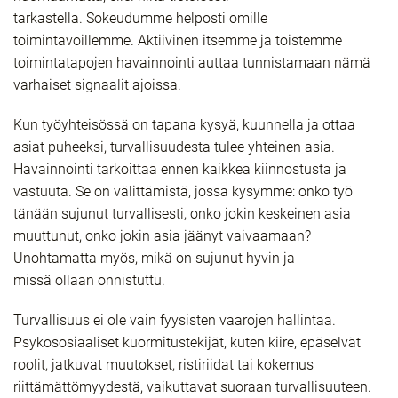
tarkastella. Sokeudumme helposti omille
toimintavoillemme. Aktiivinen itsemme ja toistemme
toimintatapojen havainnointi auttaa tunnistamaan nämä
varhaiset signaalit ajoissa.
Kun työyhteisössä on tapana kysyä, kuunnella ja ottaa
asiat puheeksi, turvallisuudesta tulee yhteinen asia.
Havainnointi tarkoittaa ennen kaikkea kiinnostusta ja
vastuuta. Se on välittämistä, jossa kysymme: onko työ
tänään sujunut turvallisesti, onko jokin keskeinen asia
muuttunut, onko jokin asia jäänyt vaivaamaan?
Unohtamatta myös, mikä on sujunut hyvin ja
missä ollaan onnistuttu.
Turvallisuus ei ole vain fyysisten vaarojen hallintaa.
Psykososiaaliset kuormitustekijät, kuten kiire, epäselvät
roolit, jatkuvat muutokset, ristiriidat tai kokemus
riittämättömyydestä, vaikuttavat suoraan turvallisuuteen.