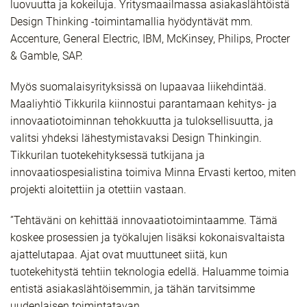
luovuutta ja kokeiluja. Yritysmaailmassa asiakaslähtöistä
Design Thinking -toimintamallia hyödyntävät mm.
Accenture, General Electric, IBM, McKinsey, Philips, Procter
& Gamble, SAP.
Myös suomalaisyrityksissä on lupaavaa liikehdintää.
Maaliyhtiö Tikkurila kiinnostui parantamaan kehitys- ja
innovaatiotoiminnan tehokkuutta ja tuloksellisuutta, ja
valitsi yhdeksi lähestymistavaksi Design Thinkingin.
Tikkurilan tuotekehityksessä tutkijana ja
innovaatiospesialistina toimiva Minna Ervasti kertoo, miten
projekti aloitettiin ja otettiin vastaan.
”Tehtäväni on kehittää innovaatiotoimintaamme. Tämä
koskee prosessien ja työkalujen lisäksi kokonaisvaltaista
ajattelutapaa. Ajat ovat muuttuneet siitä, kun
tuotekehitystä tehtiin teknologia edellä. Haluamme toimia
entistä asiakaslähtöisemmin, ja tähän tarvitsimme
uudenlaisen toimintatavan.