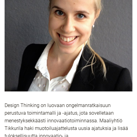
Design Thinking on luovaan ongelmanratkaisuun
perustuva toimintamalli ja -ajatus, jota sovelletaan
menestyksekkäästi innovaatiotoiminnassa. Maaliyhtiö
Tikkurila haki muotoiluajattelusta uusia ajatuksia ja lisää
tuloksellisuutta innovaatio- ja