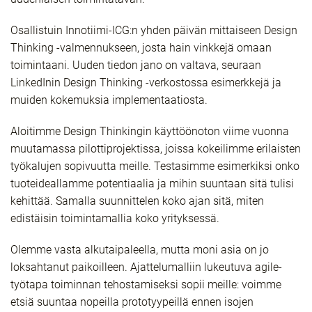
Osallistuin Innotiimi-ICG:n yhden päivän mittaiseen Design
Thinking -valmennukseen, josta hain vinkkejä omaan
toimintaani. Uuden tiedon jano on valtava, seuraan
LinkedInin Design Thinking -verkostossa esimerkkejä ja
muiden kokemuksia implementaatiosta.
Aloitimme Design Thinkingin käyttöönoton viime vuonna
muutamassa pilottiprojektissa, joissa kokeilimme erilaisten
työkalujen sopivuutta meille. Testasimme esimerkiksi onko
tuoteideallamme potentiaalia ja mihin suuntaan sitä tulisi
kehittää. Samalla suunnittelen koko ajan sitä, miten
edistäisin toimintamallia koko yrityksessä.
Olemme vasta alkutaipaleella, mutta moni asia on jo
loksahtanut paikoilleen. Ajattelumalliin lukeutuva agile-
työtapa toiminnan tehostamiseksi sopii meille: voimme
etsiä suuntaa nopeilla prototyypeillä ennen isojen