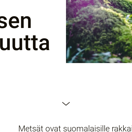
sen
uutta
Metsät ovat suomalaisille rakkai