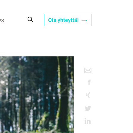
ys
Ota yhteyttä!