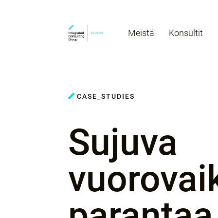
Meistä
Konsultit
CASE_STUDIES
Sujuva
vuorovai
parantaa