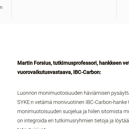
an
Martin Forsius, tutkimusprofessori, hankkeen vet
vuorovaikutusvastaava, IBC-Carbon:
Luonnon monimuotoisuuden häviämisen pysäyttämi
SYKE:n vetämä monivuotinen IBC-Carbon-hanke t
monimuotoisuuden suojelua ja hiilen sitomista 
on integroida eri tutkimusryhmien tietoja ja löyt