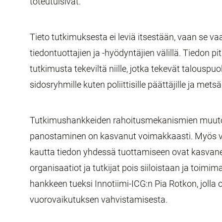
toteutuisivat.
Tieto tutkimuksesta ei leviä itsestään, vaan se vaat
tiedontuottajien ja -hyödyntäjien välillä. Tiedon pi
tutkimusta tekeviltä niille, jotka tekevät talouspuo
sidosryhmille kuten poliittisille päättäjille ja metsä
Tutkimushankkeiden rahoitusmekanismien muut
panostaminen on kasvanut voimakkaasti. Myös va
kautta tiedon yhdessä tuottamiseen ovat kasvan
organisaatiot ja tutkijat pois siiloistaan ja toimi
hankkeen tueksi Innotiimi-ICG:n Pia Rotkon, joll
vuorovaikutuksen vahvistamisesta.