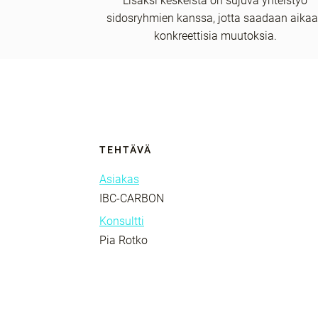
Lisäksi keskeistä on sujuva yhteistyö
sidosryhmien kanssa, jotta saadaan aika
konkreettisia muutoksia.
TEHTÄVÄ
Asiakas
IBC-CARBON
Konsultti
Pia Rotko