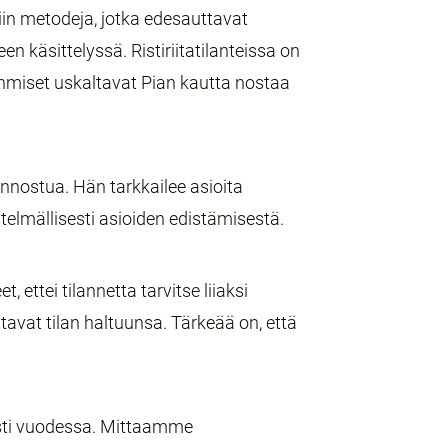
iin metodeja, jotka edesauttavat
n käsittelyssä. Ristiriitatilanteissa on
. Ihmiset uskaltavat Pian kautta nostaa
innostua. Hän tarkkailee asioita
estelmällisesti asioiden edistämisestä.
ettei tilannetta tarvitse liiaksi
ottavat tilan haltuunsa. Tärkeää on, että
ti vuodessa. Mittaamme