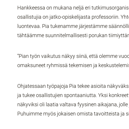
Hankkeessa on mukana neljä eri tutkimusorgani
osallistujia on jatko-opiskelijasta professoriin. Yh
luontevaa. Pia tukenamme järjestämme säännöllisin
tähtäämme suunnitelmallisesti porukan tiimiyttä
”Pian työn vaikutus näkyy siinä, että olemme vuo
omaksuneet ryhmissä tekemisen ja keskustelemis
Ohjatessaan työpajoja Pia tekee asioita näkyväksi
ja tukee osallistujien spontaaniutta. Yksi konkreet
näkyviksi oli laatia valtava fyysinen aikajana, joll
Puhuimme myös jokaisen omista tavoitteista ja si