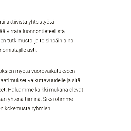
ii aktiivista yhteistyötä
tää virrata luonnontieteellistä
len tutkimusta, ja toisinpäin aina
nomistajille asti.
oksien myötä vuorovaikutukseen
atimukset vaikuttavuudelle ja sitä
eet. Haluamme kaikki mukana olevat
maan yhtenä tiiminä. Siksi otimme
a on kokemusta ryhmien