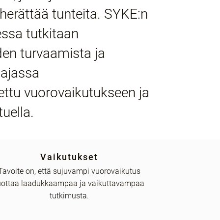
y herättää tunteita. SYKE:n
ssa tutkitaan
n turvaamista ja
aajassa
ttu vuorovaikutukseen ja
uella.
Vaikutukset
Tavoite on, että sujuvampi vuorovaikutus
uottaa laadukkaampaa ja vaikuttavampaa
tutkimusta.