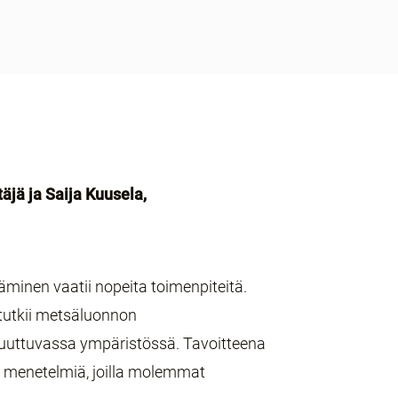
äjä ja Saija Kuusela,
nen vaatii nopeita toimenpiteitä.
utkii metsäluonnon
muuttuvassa ympäristössä. Tavoitteena
ää menetelmiä, joilla molemmat