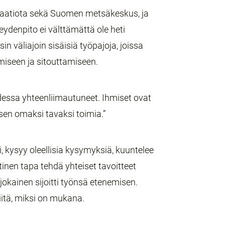
saatiota sekä Suomen metsäkeskus, ja
teydenpito ei välttämättä ole heti
 väliajoin sisäisiä työpajoja, joissa
miseen ja sitouttamiseen.
dessa yhteenliimautuneet. Ihmiset ovat
en omaksi tavaksi toimia.”
, kysyy oleellisia kysymyksiä, kuuntelee
tinen tapa tehdä yhteiset tavoitteet
e jokainen sijoitti työnsä etenemisen.
itä, miksi on mukana.