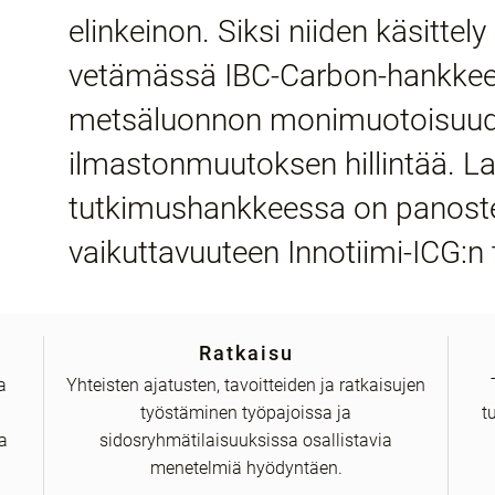
elinkeinon. Siksi niiden käsittel
vetämässä IBC-Carbon-hankkee
metsäluonnon monimuotoisuude
ilmastonmuutoksen hillintää. L
tutkimushankkeessa on panoste
vaikuttavuuteen Innotiimi-ICG:n t
Ratkaisu
a
Yhteisten ajatusten, tavoitteiden ja ratkaisujen
työstäminen työpajoissa ja
t
a
sidosryhmätilaisuuksissa osallistavia
menetelmiä hyödyntäen.