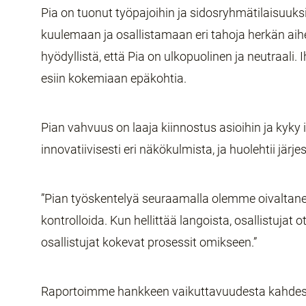
Pia on tuonut työpajoihin ja sidosryhmätilaisuuks
kuulemaan ja osallistamaan eri tahoja herkän aihee
hyödyllistä, että Pia on ulkopuolinen ja neutraali
esiin kokemiaan epäkohtia.
Pian vahvuus on laaja kiinnostus asioihin ja kyky 
innovatiivisesti eri näkökulmista, ja huolehtii järj
”Pian työskentelyä seuraamalla olemme oivaltaneet, 
kontrolloida. Kun hellittää langoista, osallistujat 
osallistujat kokevat prosessit omikseen.”
Raportoimme hankkeen vaikuttavuudesta kahdes