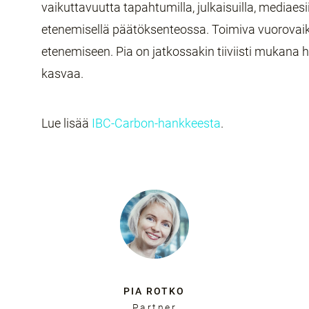
vaikuttavuutta tapahtumilla, julkaisuilla, mediaesi
etenemisellä päätöksenteossa. Toimiva vuorovai
etenemiseen. Pia on jatkossakin tiiviisti mukana h
kasvaa.
Lue lisää
IBC-Carbon-hankkeesta
.
PIA ROTKO
Partner