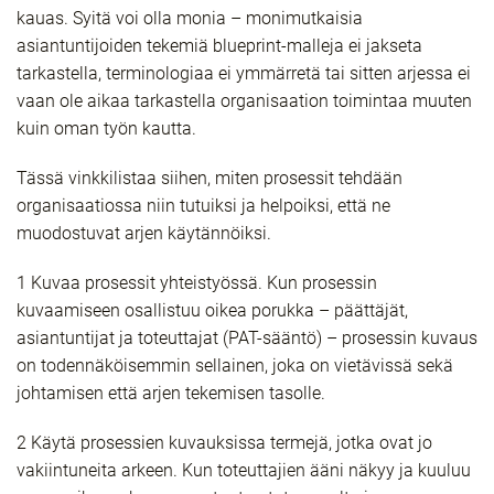
kauas. Syitä voi olla monia – monimutkaisia
asiantuntijoiden tekemiä blueprint-malleja ei jakseta
tarkastella, terminologiaa ei ymmärretä tai sitten arjessa ei
vaan ole aikaa tarkastella organisaation toimintaa muuten
kuin oman työn kautta.
Tässä vinkkilistaa siihen, miten prosessit tehdään
organisaatiossa niin tutuiksi ja helpoiksi, että ne
muodostuvat arjen käytännöiksi.
1 Kuvaa prosessit yhteistyössä. Kun prosessin
kuvaamiseen osallistuu oikea porukka – päättäjät,
asiantuntijat ja toteuttajat (PAT-sääntö) – prosessin kuvaus
on todennäköisemmin sellainen, joka on vietävissä sekä
johtamisen että arjen tekemisen tasolle.
2 Käytä prosessien kuvauksissa termejä, jotka ovat jo
vakiintuneita arkeen. Kun toteuttajien ääni näkyy ja kuuluu