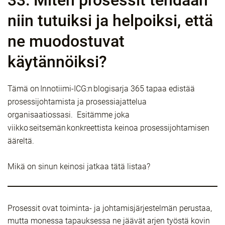
33: Miten prosessit tehdään
niin tutuiksi ja helpoiksi, että
ne muodostuvat
käytännöiksi?
Tämä on Innotiimi-ICG:n blogisarja 365 tapaa edistää
prosessijohtamista ja prosessiajattelua
organisaatiossasi. Esitämme joka
viikko seitsemän konkreettista keinoa prosessijohtamisen
ääreltä.
Mikä on sinun keinosi jatkaa tätä listaa?
Prosessit ovat toiminta- ja johtamisjärjestelmän perustaa,
mutta monessa tapauksessa ne jäävät arjen työstä kovin