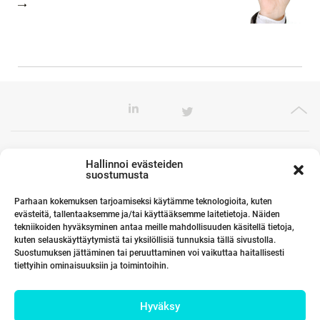
Toimistomme Euroopassa
Hallinnoi evästeiden
suostumusta
Parhaan kokemuksen tarjoamiseksi käytämme teknologioita, kuten
evästeitä, tallentaaksemme ja/tai käyttääksemme laitetietoja. Näiden
Kumppanimme maailmalla
tekniikoiden hyväksyminen antaa meille mahdollisuuden käsitellä tietoja,
kuten selauskäyttäytymistä tai yksilöllisiä tunnuksia tällä sivustolla.
Suostumuksen jättäminen tai peruuttaminen voi vaikuttaa haitallisesti
tiettyihin ominaisuuksiin ja toimintoihin.
Linkit
Hyväksy