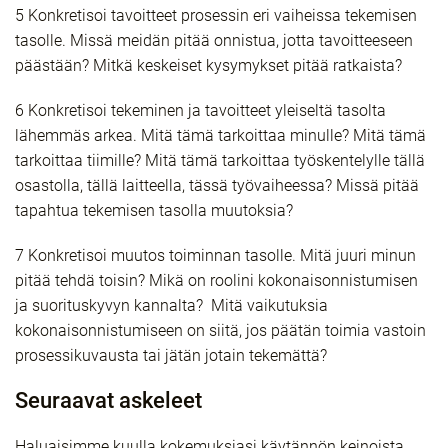
5 Konkretisoi tavoitteet prosessin eri vaiheissa tekemisen
tasolle. Missä meidän pitää onnistua, jotta tavoitteeseen
päästään? Mitkä keskeiset kysymykset pitää ratkaista?
6 Konkretisoi tekeminen ja tavoitteet yleiseltä tasolta
lähemmäs arkea. Mitä tämä tarkoittaa minulle? Mitä tämä
tarkoittaa tiimille? Mitä tämä tarkoittaa työskentelylle tällä
osastolla, tällä laitteella, tässä työvaiheessa? Missä pitää
tapahtua tekemisen tasolla muutoksia?
7 Konkretisoi muutos toiminnan tasolle. Mitä juuri minun
pitää tehdä toisin? Mikä on roolini kokonaisonnistumisen
ja suorituskyvyn kannalta? Mitä vaikutuksia
kokonaisonnistumiseen on siitä, jos päätän toimia vastoin
prosessikuvausta tai jätän jotain tekemättä?
Seuraavat askeleet
Haluaisimme kuulla kokemuksiasi käytännön keinoista