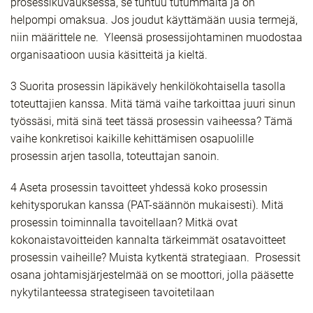
prosessikuvauksessa, se tuntuu tutummalta ja on
helpompi omaksua. Jos joudut käyttämään uusia termejä,
niin määrittele ne. Yleensä prosessijohtaminen muodostaa
organisaatioon uusia käsitteitä ja kieltä.
3 Suorita prosessin läpikävely henkilökohtaisella tasolla
toteuttajien kanssa. Mitä tämä vaihe tarkoittaa juuri sinun
työssäsi, mitä sinä teet tässä prosessin vaiheessa? Tämä
vaihe konkretisoi kaikille kehittämisen osapuolille
prosessin arjen tasolla, toteuttajan sanoin.
4 Aseta prosessin tavoitteet yhdessä koko prosessin
kehitysporukan kanssa (PAT-säännön mukaisesti). Mitä
prosessin toiminnalla tavoitellaan? Mitkä ovat
kokonaistavoitteiden kannalta tärkeimmät osatavoitteet
prosessin vaiheille? Muista kytkentä strategiaan. Prosessit
osana johtamisjärjestelmää on se moottori, jolla pääsette
nykytilanteessa strategiseen tavoitetilaan