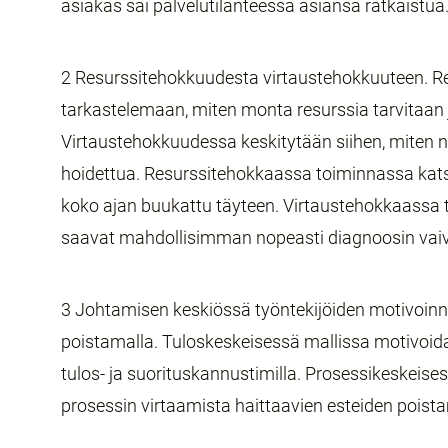
asiakas sai palvelutilanteessa asiansa ratkaistua
2 Resurssitehokkuudesta virtaustehokkuuteen. R
tarkastelemaan, miten monta resurssia tarvitaa
Virtaustehokkuudessa keskitytään siihen, mite
hoidettua. Resurssitehokkaassa toiminnassa katso
koko ajan buukattu täyteen. Virtaustehokkaassa t
saavat mahdollisimman nopeasti diagnoosin vai
3 Johtamisen keskiössä työntekijöiden motivoinni
poistamalla. Tuloskeskeisessä mallissa motivoi
tulos- ja suorituskannustimilla. Prosessikeskeise
prosessin virtaamista haittaavien esteiden poist