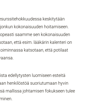
.
esurssitehokkuudessa keskitytään
n jonkun kokonaisuuden hoitamiseen.
n nopeasti saamme sen kokonaisuuden
taan, että esim. lääkärin kalenteri on
oiminnassa katsotaan, että potilaat
vaansa.
sta edellytysten luomiseen esteitä
daan henkilöstöä suoriutumaan hyvin
ssä mallissa johtamisen fokukseen tulee
aminen.