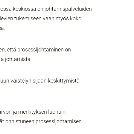
jossa keskiössä on johtamispalveluiden
olevien tukemiseen vaan myös koko
sä.
n, että prosessijohtaminen on
ta johtamista.
tuun väistelyn sijaan keskittymistä
rvon ja merkityksen luontiin.
ät onnistuneen prosessijohtamisen