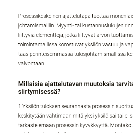
Prosessikeskeinen ajattelutapa tuottaa monenlai
johtamismalliin. Myynti- tai kustannuslukujen rinn
liittyviä elementtejä, jotka liittyvät arvon tuotta
toimintamallissa korostuvat yksilön vastuu ja vap
taas perinteisemmässä tulosjohtamismallissa kes
valvontaan.
Millaisia ajattelutavan muutoksia tarvi
siirtymisessä?
1 Yksilön tuloksen seurannasta prosessin suoritu
keskitytään vahtimaan mitä yksi yksilö sai tai ei 
tarkastelemaan prosessin kyvykkyyttä. Montako a