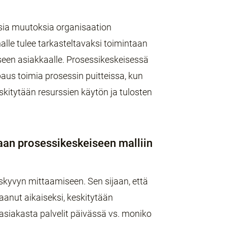
sia muutoksia organisaation
alle tulee tarkasteltavaksi toimintaan
miseen asiakkaalle. Prosessikeskeisessä
aus toimia prosessin puitteissa, kun
kitytään resurssien käytön ja tulosten
taan prosessikeskeiseen malliin
skyvyn mittaamiseen. Sen sijaan, että
saanut aikaiseksi, keskitytään
siakasta palvelit päivässä vs. moniko