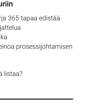
riin
rja 365 tapaa edistää
jattelua
oka
keinoa prosessijohtamisen
ä listaa?