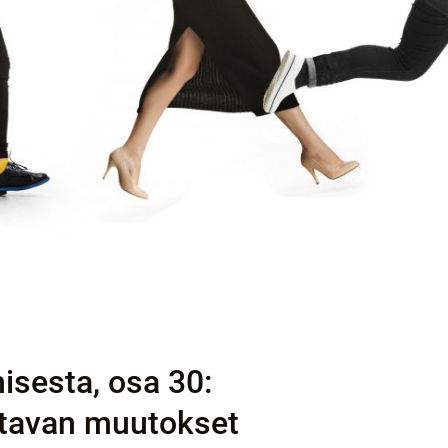
isesta, osa 30:
utavan muutokset