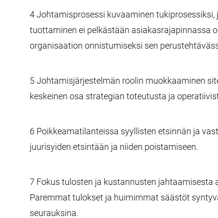
4 Johtamisprosessi kuvaaminen tukiprosessiksi, 
tuottaminen ei pelkästään asiakasrajapinnassa 
organisaation onnistumiseksi sen perustehtäväs
5 Johtamisjärjestelmän roolin muokkaaminen site
keskeinen osa strategian toteutusta ja operatiivis
6 Poikkeamatilanteissa syyllisten etsinnän ja vas
juurisyiden etsintään ja niiden poistamiseen.
7 Fokus tulosten ja kustannusten jahtaamisesta a
Paremmat tulokset ja huimimmat säästöt syntyv
seurauksina.