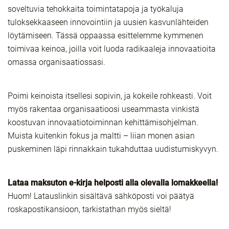
soveltuvia tehokkaita toimintatapoja ja työkaluja
tuloksekkaaseen innovointiin ja uusien kasvunlähteiden
löytämiseen. Tässä oppaassa esittelemme kymmenen
toimivaa keinoa, joilla voit luoda radikaaleja innovaatioita
omassa organisaatiossasi.
Poimi keinoista itsellesi sopivin, ja kokeile rohkeasti. Voit
myös rakentaa organisaatioosi useammasta vinkistä
koostuvan innovaatiotoiminnan kehittämisohjelman.
Muista kuitenkin fokus ja maltti – liian monen asian
puskeminen läpi rinnakkain tukahduttaa uudistumiskyvyn.
Lataa maksuton e-kirja helposti alla olevalla lomakkeella!
Huom! Latauslinkin sisältävä sähköposti voi päätyä
roskapostikansioon, tarkistathan myös sieltä!