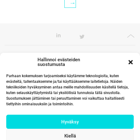
Toimistomme Euroopassa
Hallinnoi evästeiden
suostumusta
Parhaan kokemuksen tarjoamiseksi käytämme teknologioita, kuten
evästeitä, tallentaaksemme ja/tai käyttääksemme laitetietoja. Näiden
Kumppanimme maailmalla
tekniikoiden hyväksyminen antaa meille mahdollisuuden käsitellä tietoja,
kuten selauskäyttäytymistä tai yksilöllisiä tunnuksia tällä sivustolla.
Suostumuksen jättäminen tai peruuttaminen voi vaikuttaa haitallisesti
tiettyihin ominaisuuksiin ja toimintoihin.
Linkit
Hyväksy
Yhteystiedot
Kiellä