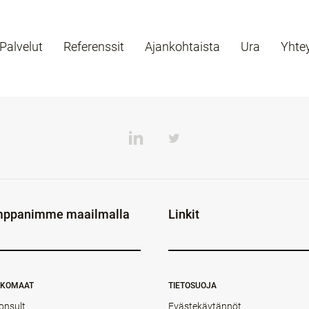
Palvelut
Referenssit
Ajankohtaista
Ura
Yhte
ppanimme maailmalla
Linkit
NKOMAAT
TIETOSUOJA
onsult
Evästekäytännöt