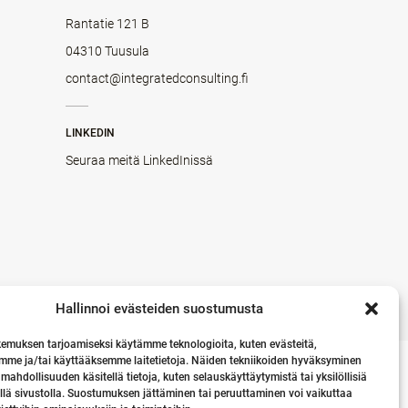
Rantatie 121 B
04310 Tuusula
contact@integratedconsulting.fi
LINKEDIN
Seuraa meitä LinkedInissä
Hallinnoi evästeiden suostumusta
emuksen tarjoamiseksi käytämme teknologioita, kuten evästeitä,
mme ja/tai käyttääksemme laitetietoja. Näiden tekniikoiden hyväksyminen
 mahdollisuuden käsitellä tietoja, kuten selauskäyttäytymistä tai yksilöllisiä
llä sivustolla. Suostumuksen jättäminen tai peruuttaminen voi vaikuttaa