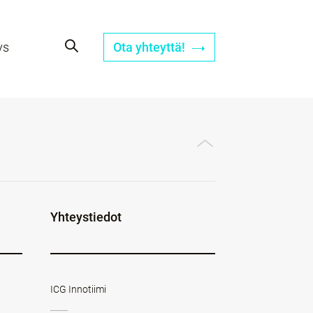
ys
Ota yhteyttä!
Yhteystiedot
ICG Innotiimi