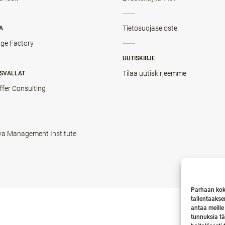
Tietosuojaseloste
A
ge Factory
UUTISKIRJE
Tilaa uutiskirjeemme
SVALLAT
ffer Consulting
va Management Institute
Parhaan kok
tallentaakse
antaa meille
tunnuksia tä