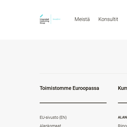
Meistä
Konsultit
Toimistomme Euroopassa
Kum
EU-sivusto (EN)
ALA
Alankomaat
Rijnc