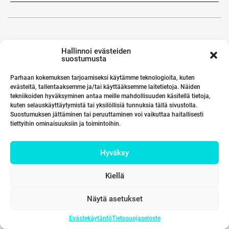
Hallinnoi evästeiden
suostumusta
Parhaan kokemuksen tarjoamiseksi käytämme teknologioita, kuten
evästeitä, tallentaaksemme ja/tai käyttääksemme laitetietoja. Näiden
tekniikoiden hyväksyminen antaa meille mahdollisuuden käsitellä tietoja,
kuten selauskäyttäytymistä tai yksilöllisiä tunnuksia tällä sivustolla.
Suostumuksen jättäminen tai peruuttaminen voi vaikuttaa haitallisesti
tiettyihin ominaisuuksiin ja toimintoihin.
Hyväksy
Kiellä
Näytä asetukset
Evästekäytäntö
Tietosuojaseloste