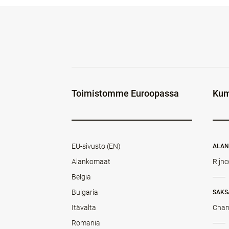
Toimistomme Euroopassa
Kum
EU-sivusto (EN)
ALA
Alankomaat
Rijnc
Belgia
Bulgaria
SAKS
Itävalta
Chan
Romania