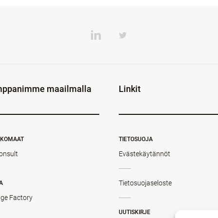
ppanimme maailmalla
Linkit
NKOMAAT
TIETOSUOJA
onsult
Evästekäytännöt
Tietosuojaseloste
A
ge Factory
UUTISKIRJE