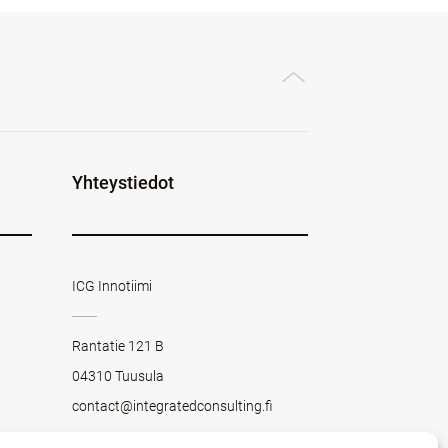
Yhteystiedot
ICG Innotiimi
Rantatie 121 B
04310 Tuusula
contact@integratedconsulting.fi