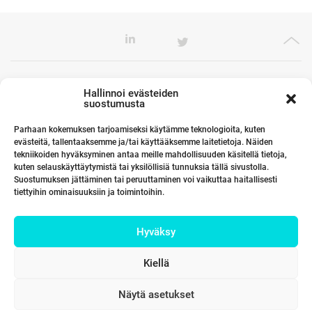
Toimistomme Euroopassa
Hallinnoi evästeiden
suostumusta
Parhaan kokemuksen tarjoamiseksi käytämme teknologioita, kuten
evästeitä, tallentaaksemme ja/tai käyttääksemme laitetietoja. Näiden
Kumppanimme maailmalla
tekniikoiden hyväksyminen antaa meille mahdollisuuden käsitellä tietoja,
kuten selauskäyttäytymistä tai yksilöllisiä tunnuksia tällä sivustolla.
Suostumuksen jättäminen tai peruuttaminen voi vaikuttaa haitallisesti
tiettyihin ominaisuuksiin ja toimintoihin.
Linkit
Hyväksy
Yhteystiedot
Kiellä
Näytä asetukset