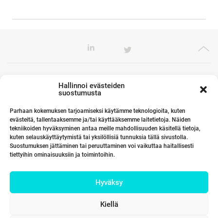
Toimistomme Euroopassa
Hallinnoi evästeiden
suostumusta
Parhaan kokemuksen tarjoamiseksi käytämme teknologioita, kuten
evästeitä, tallentaaksemme ja/tai käyttääksemme laitetietoja. Näiden
Kumppanimme maailmalla
tekniikoiden hyväksyminen antaa meille mahdollisuuden käsitellä tietoja,
kuten selauskäyttäytymistä tai yksilöllisiä tunnuksia tällä sivustolla.
Suostumuksen jättäminen tai peruuttaminen voi vaikuttaa haitallisesti
tiettyihin ominaisuuksiin ja toimintoihin.
Linkit
Hyväksy
Yhteystiedot
Kiellä