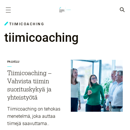
TIIMICOACHING
tiimicoaching
PALVELU
Tiimicoaching –
Vahvista tiimin
suorituskykyä ja
yhteistyötä
Tiimicoaching on tehokas
menetelmä, joka auttaa
tiimejä saavuttama..