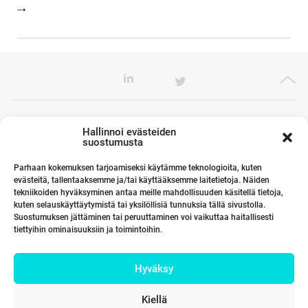
Toimistomme Euroopassa
Hallinnoi evästeiden
suostumusta
Parhaan kokemuksen tarjoamiseksi käytämme teknologioita, kuten
evästeitä, tallentaaksemme ja/tai käyttääksemme laitetietoja. Näiden
Kumppanimme maailmalla
tekniikoiden hyväksyminen antaa meille mahdollisuuden käsitellä tietoja,
kuten selauskäyttäytymistä tai yksilöllisiä tunnuksia tällä sivustolla.
Suostumuksen jättäminen tai peruuttaminen voi vaikuttaa haitallisesti
tiettyihin ominaisuuksiin ja toimintoihin.
Linkit
Hyväksy
Yhteystiedot
Kiellä