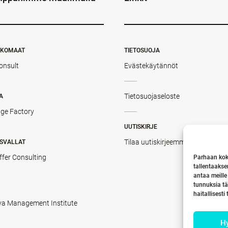
NKOMAAT
TIETOSUOJA
onsult
Evästekäytännöt
Tietosuojaseloste
A
ge Factory
UUTISKIRJE
Tilaa uutiskirjeemme
SVALLAT
ffer Consulting
Parhaan kok
tallentaakse
antaa meille
tunnuksia tä
haitallisesti
va Management Institute
H