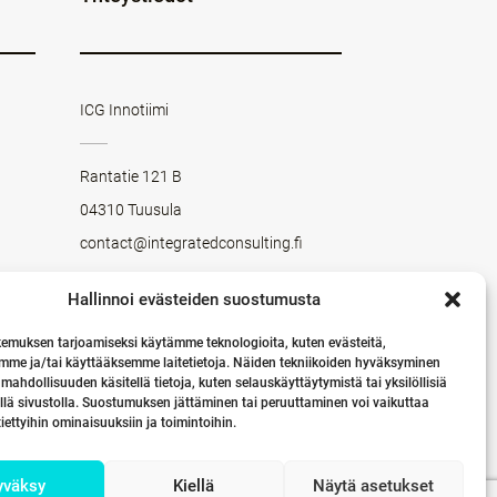
ICG Innotiimi
Rantatie 121 B
04310 Tuusula
contact@integratedconsulting.fi
Hallinnoi evästeiden suostumusta
LINKEDIN
Seuraa meitä LinkedInissä
emuksen tarjoamiseksi käytämme teknologioita, kuten evästeitä,
mme ja/tai käyttääksemme laitetietoja. Näiden tekniikoiden hyväksyminen
 mahdollisuuden käsitellä tietoja, kuten selauskäyttäytymistä tai yksilöllisiä
llä sivustolla. Suostumuksen jättäminen tai peruuttaminen voi vaikuttaa
 tiettyihin ominaisuuksiin ja toimintoihin.
yväksy
Kiellä
Näytä asetukset