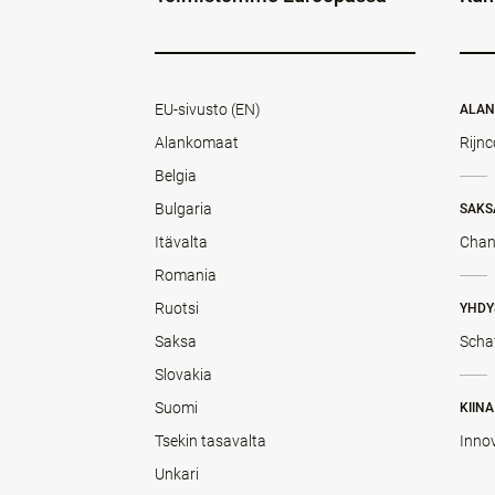
EU-sivusto (EN)
ALA
Alankomaat
Rijnc
Belgia
Bulgaria
SAKS
Itävalta
Chan
Romania
Ruotsi
YHDY
Saksa
Scha
Slovakia
Suomi
KIINA
Tsekin tasavalta
Inno
Unkari