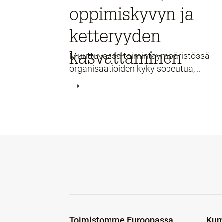
oppimiskyvyn ja
ketteryyden
kasvattaminen
Muuttuvassa toimintaympäristössä
organisaatioiden kyky sopeutua, ..
Toimistomme Euroopassa
Kum