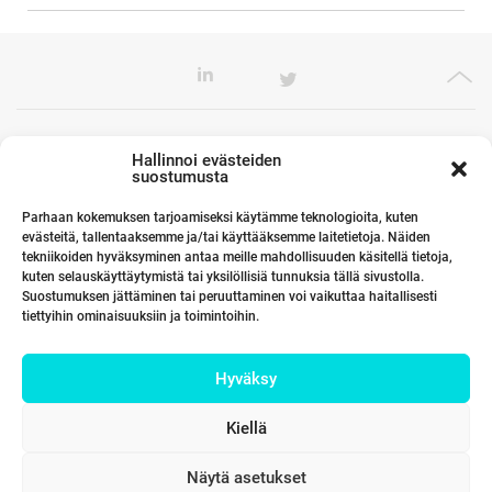
Toimistomme Euroopassa
Hallinnoi evästeiden
suostumusta
Parhaan kokemuksen tarjoamiseksi käytämme teknologioita, kuten
evästeitä, tallentaaksemme ja/tai käyttääksemme laitetietoja. Näiden
Kumppanimme maailmalla
tekniikoiden hyväksyminen antaa meille mahdollisuuden käsitellä tietoja,
kuten selauskäyttäytymistä tai yksilöllisiä tunnuksia tällä sivustolla.
Suostumuksen jättäminen tai peruuttaminen voi vaikuttaa haitallisesti
tiettyihin ominaisuuksiin ja toimintoihin.
Linkit
Hyväksy
Yhteystiedot
Kiellä
Näytä asetukset