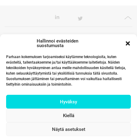
Toimistomme Euroopassa
Hallinnoi evästeiden
suostumusta
Parhaan kokemuksen tarjoamiseksi käytämme teknologioita, kuten
evästeitä, tallentaaksemme ja/tai käyttääksemme laitetietoja. Näiden
Kumppanimme maailmalla
tekniikoiden hyväksyminen antaa meille mahdollisuuden käsitellä tietoja,
kuten selauskäyttäytymistä tai yksilöllisiä tunnuksia tällä sivustolla.
Suostumuksen jättäminen tai peruuttaminen voi vaikuttaa haitallisesti
tiettyihin ominaisuuksiin ja toimintoihin.
Linkit
Hyväksy
Yhteystiedot
Kiellä
Näytä asetukset