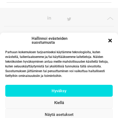
Toimistomme Euroopassa
Hallinnoi evästeiden
suostumusta
Parhaan kokemuksen tarjoamiseksi käytämme teknologioita, kuten
evästeitä, tallentaaksemme ja/tai käyttääksemme laitetietoja. Näiden
Kumppanimme maailmalla
tekniikoiden hyväksyminen antaa meille mahdollisuuden käsitellä tietoja,
kuten selauskäyttäytymistä tai yksilöllisiä tunnuksia tällä sivustolla.
Suostumuksen jättäminen tai peruuttaminen voi vaikuttaa haitallisesti
tiettyihin ominaisuuksiin ja toimintoihin.
Linkit
Hyväksy
Yhteystiedot
Kiellä
Näytä asetukset