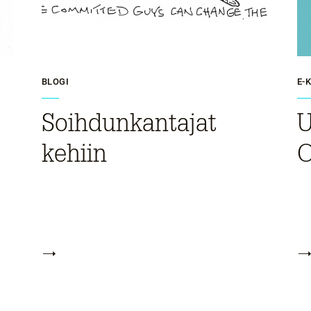
BLOGI
E-
Soihdunkantajat
U
kehiin
O