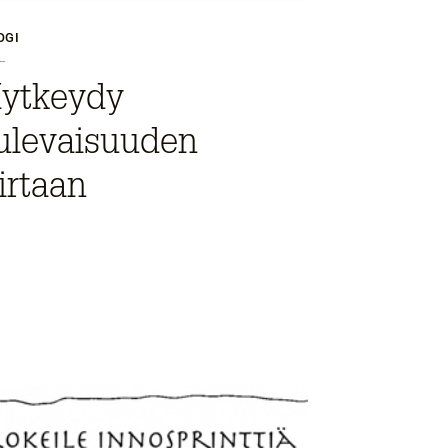
OGI
ytkeydy
ulevaisuuden
irtaan