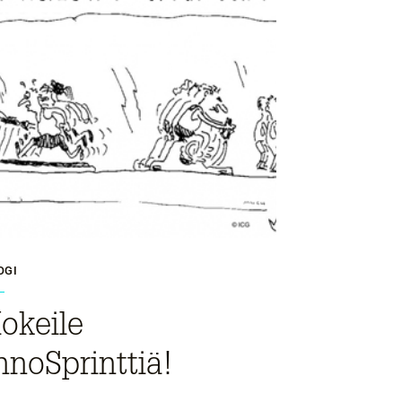
OGI
okeile
nnoSprinttiä!