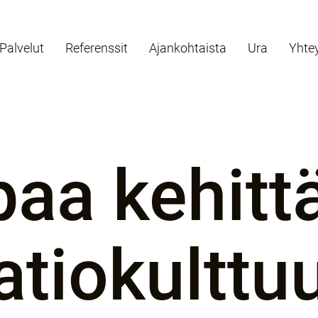
Palvelut
Referenssit
Ajankohtaista
Ura
Yhte
paa kehitt
tiokulttuu