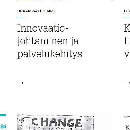
OSAAMISALUEEMME
BL
Innovaatio­
K
johtaminen ja
t
palvelukehitys
v