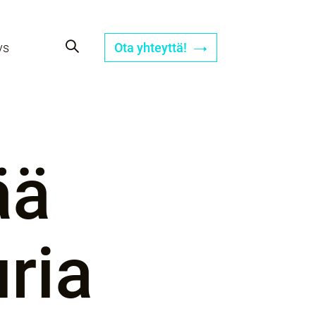
ys
Ota yhteyttä!
ää
ria