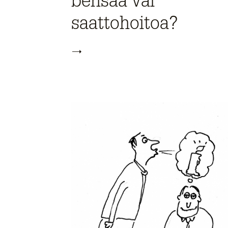
bensaa vai
saattohoitoa?