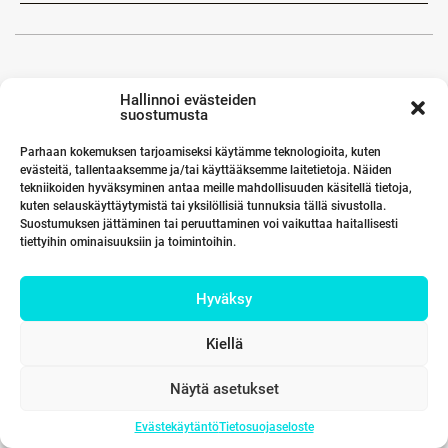
Hallinnoi evästeiden
suostumusta
Parhaan kokemuksen tarjoamiseksi käytämme teknologioita, kuten
evästeitä, tallentaaksemme ja/tai käyttääksemme laitetietoja. Näiden
tekniikoiden hyväksyminen antaa meille mahdollisuuden käsitellä tietoja,
kuten selauskäyttäytymistä tai yksilöllisiä tunnuksia tällä sivustolla.
Suostumuksen jättäminen tai peruuttaminen voi vaikuttaa haitallisesti
tiettyihin ominaisuuksiin ja toimintoihin.
Hyväksy
Kiellä
Näytä asetukset
Evästekäytäntö
Tietosuojaseloste