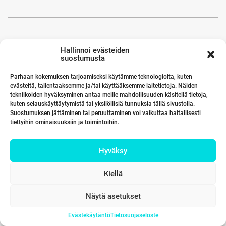
Hallinnoi evästeiden
suostumusta
Parhaan kokemuksen tarjoamiseksi käytämme teknologioita, kuten
evästeitä, tallentaaksemme ja/tai käyttääksemme laitetietoja. Näiden
tekniikoiden hyväksyminen antaa meille mahdollisuuden käsitellä tietoja,
kuten selauskäyttäytymistä tai yksilöllisiä tunnuksia tällä sivustolla.
Suostumuksen jättäminen tai peruuttaminen voi vaikuttaa haitallisesti
tiettyihin ominaisuuksiin ja toimintoihin.
Hyväksy
Kiellä
Näytä asetukset
Evästekäytäntö
Tietosuojaseloste