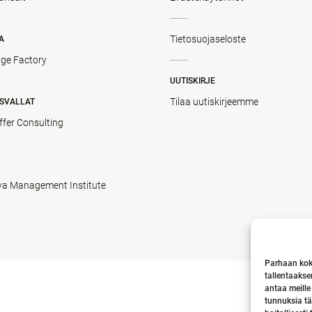
Tietosuojaseloste
A
ge Factory
UUTISKIRJE
Tilaa uutiskirjeemme
SVALLAT
ffer Consulting
va Management Institute
Parhaan kok
tallentaakse
antaa meille
tunnuksia tä