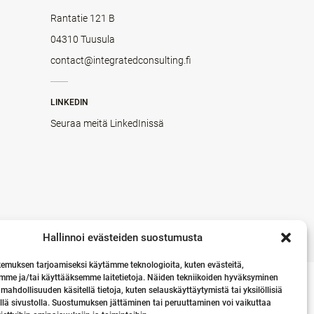
Rantatie 121 B
04310 Tuusula
contact@integratedconsulting.fi
LINKEDIN
Seuraa meitä LinkedInissä
Hallinnoi evästeiden suostumusta
emuksen tarjoamiseksi käytämme teknologioita, kuten evästeitä,
mme ja/tai käyttääksemme laitetietoja. Näiden tekniikoiden hyväksyminen
 mahdollisuuden käsitellä tietoja, kuten selauskäyttäytymistä tai yksilöllisiä
llä sivustolla. Suostumuksen jättäminen tai peruuttaminen voi vaikuttaa