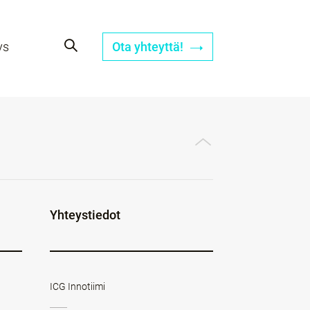
ys
Ota yhteyttä!
Yhteystiedot
ICG Innotiimi