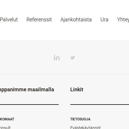
Palvelut
Referenssit
Ajankohtaista
Ura
Yhte
ppanimme maailmalla
Linkit
NKOMAAT
TIETOSUOJA
onsult
Evästekäytännöt