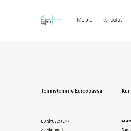
Meistä
Konsultit
Toimistomme Euroopassa
Kum
EU-sivusto (EN)
ALA
Alankomaat
Rijnc