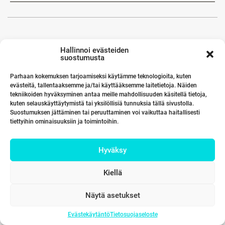
Hallinnoi evästeiden
suostumusta
Parhaan kokemuksen tarjoamiseksi käytämme teknologioita, kuten
evästeitä, tallentaaksemme ja/tai käyttääksemme laitetietoja. Näiden
tekniikoiden hyväksyminen antaa meille mahdollisuuden käsitellä tietoja,
kuten selauskäyttäytymistä tai yksilöllisiä tunnuksia tällä sivustolla.
Suostumuksen jättäminen tai peruuttaminen voi vaikuttaa haitallisesti
tiettyihin ominaisuuksiin ja toimintoihin.
Hyväksy
Kiellä
Näytä asetukset
Evästekäytäntö
Tietosuojaseloste