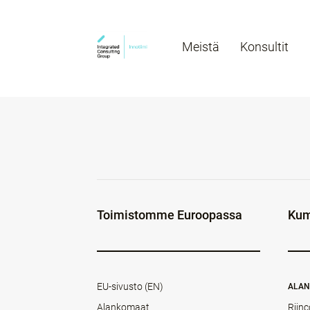
Meistä
Konsultit
Toimistomme Euroopassa
Kum
EU-sivusto (EN)
ALA
Alankomaat
Rijnc