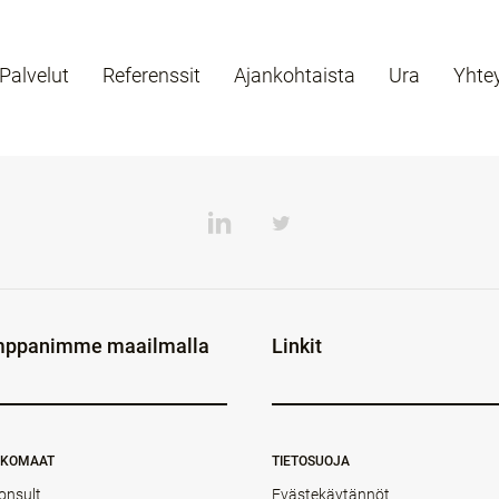
Palvelut
Referenssit
Ajankohtaista
Ura
Yhte
ppanimme maailmalla
Linkit
NKOMAAT
TIETOSUOJA
onsult
Evästekäytännöt