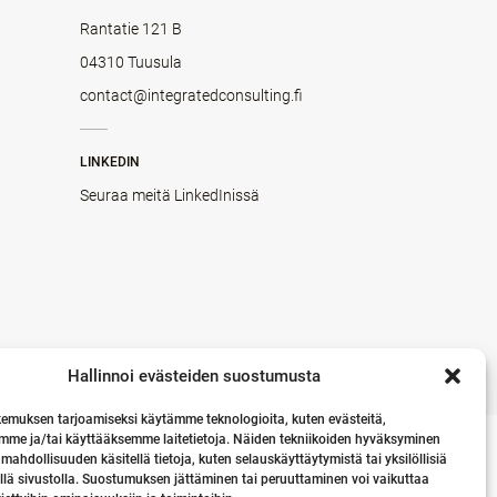
Rantatie 121 B
04310 Tuusula
contact@integratedconsulting.fi
LINKEDIN
Seuraa meitä LinkedInissä
Hallinnoi evästeiden suostumusta
emuksen tarjoamiseksi käytämme teknologioita, kuten evästeitä,
mme ja/tai käyttääksemme laitetietoja. Näiden tekniikoiden hyväksyminen
 mahdollisuuden käsitellä tietoja, kuten selauskäyttäytymistä tai yksilöllisiä
llä sivustolla. Suostumuksen jättäminen tai peruuttaminen voi vaikuttaa