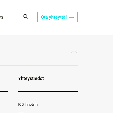
ys
Ota yhteyttä!
Yhteystiedot
ICG Innotiimi