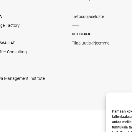
Tietosuojaseloste
A
ge Factory
UUTISKIRJE
Tilaa uutiskirjeemme
SVALLAT
ffer Consulting
va Management Institute
Parhaan kok
tallentaakse
antaa meille
tunnuksia tä