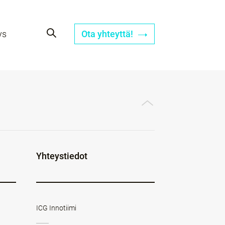
ys
Ota yhteyttä!
Yhteystiedot
ICG Innotiimi