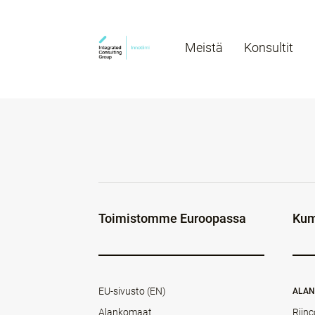
Meistä
Konsultit
Toimistomme Euroopassa
Kum
EU-sivusto (EN)
ALA
Alankomaat
Rijnc