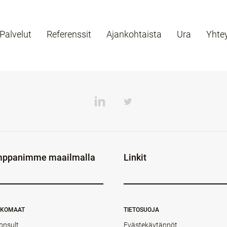
Palvelut
Referenssit
Ajankohtaista
Ura
Yhte
ppanimme maailmalla
Linkit
NKOMAAT
TIETOSUOJA
onsult
Evästekäytännöt