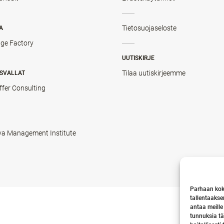
Tietosuojaseloste
A
ge Factory
UUTISKIRJE
Tilaa uutiskirjeemme
SVALLAT
ffer Consulting
va Management Institute
Parhaan kok
tallentaakse
antaa meille
tunnuksia tä