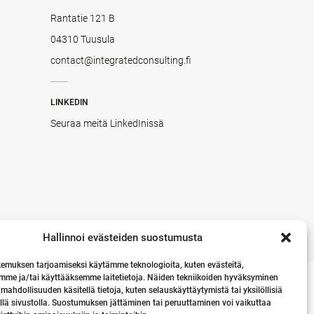
Rantatie 121 B
04310 Tuusula
contact@integratedconsulting.fi
LINKEDIN
Seuraa meitä LinkedInissä
Hallinnoi evästeiden suostumusta
emuksen tarjoamiseksi käytämme teknologioita, kuten evästeitä,
mme ja/tai käyttääksemme laitetietoja. Näiden tekniikoiden hyväksyminen
 mahdollisuuden käsitellä tietoja, kuten selauskäyttäytymistä tai yksilöllisiä
llä sivustolla. Suostumuksen jättäminen tai peruuttaminen voi vaikuttaa