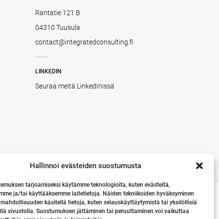
Rantatie 121 B
04310 Tuusula
contact@integratedconsulting.fi
LINKEDIN
Seuraa meitä LinkedInissä
Hallinnoi evästeiden suostumusta
emuksen tarjoamiseksi käytämme teknologioita, kuten evästeitä,
mme ja/tai käyttääksemme laitetietoja. Näiden tekniikoiden hyväksyminen
 mahdollisuuden käsitellä tietoja, kuten selauskäyttäytymistä tai yksilöllisiä
llä sivustolla. Suostumuksen jättäminen tai peruuttaminen voi vaikuttaa