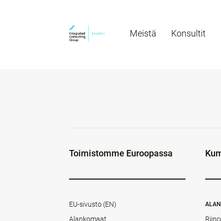
Meistä
Konsultit
Toimistomme Euroopassa
Kum
EU-sivusto (EN)
ALA
Alankomaat
Rijnc