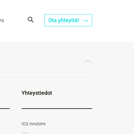
ys
Ota yhteyttä!
Yhteystiedot
ICG Innotiimi