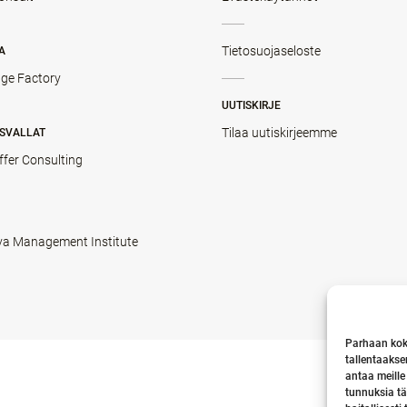
Tietosuojaseloste
A
ge Factory
UUTISKIRJE
Tilaa uutiskirjeemme
SVALLAT
ffer Consulting
va Management Institute
Parhaan kok
tallentaakse
antaa meille
tunnuksia tä