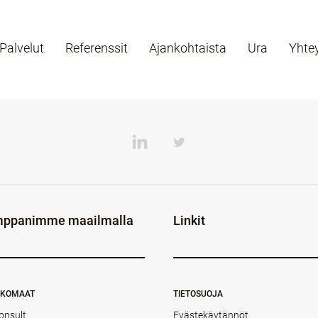
Palvelut
Referenssit
Ajankohtaista
Ura
Yhte
ppanimme maailmalla
Linkit
NKOMAAT
TIETOSUOJA
onsult
Evästekäytännöt