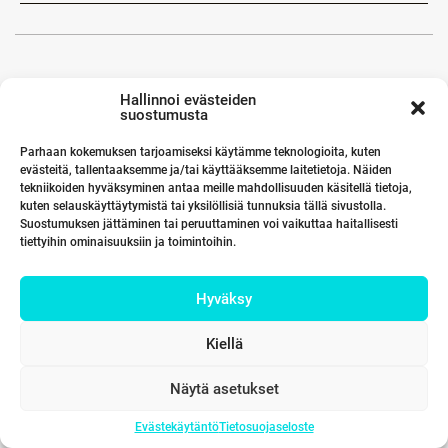
Hallinnoi evästeiden
suostumusta
Parhaan kokemuksen tarjoamiseksi käytämme teknologioita, kuten
evästeitä, tallentaaksemme ja/tai käyttääksemme laitetietoja. Näiden
tekniikoiden hyväksyminen antaa meille mahdollisuuden käsitellä tietoja,
kuten selauskäyttäytymistä tai yksilöllisiä tunnuksia tällä sivustolla.
Suostumuksen jättäminen tai peruuttaminen voi vaikuttaa haitallisesti
tiettyihin ominaisuuksiin ja toimintoihin.
Hyväksy
Kiellä
Näytä asetukset
Evästekäytäntö
Tietosuojaseloste