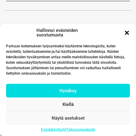
Hallinnoi evästeiden
suostumusta
Parhaan kokemuksen tarjoamiseksi käytämme teknologioita, kuten
evästeitä, tallentaaksemme ja/tai käyttääksemme laitetietoja. Näiden
tekniikoiden hyväksyminen antaa meille mahdollisuuden käsitellä tietoja,
kuten selauskäyttäytymistä tai yksilöllisiä tunnuksia tällä sivustolla.
Suostumuksen jättäminen tai peruuttaminen voi vaikuttaa haitallisesti
tiettyihin ominaisuuksiin ja toimintoihin.
Hyväksy
Kiellä
Näytä asetukset
Evästekäytäntö
Tietosuojaseloste