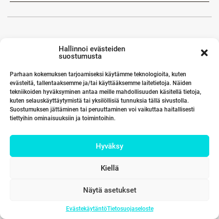
Hallinnoi evästeiden
suostumusta
Parhaan kokemuksen tarjoamiseksi käytämme teknologioita, kuten
evästeitä, tallentaaksemme ja/tai käyttääksemme laitetietoja. Näiden
tekniikoiden hyväksyminen antaa meille mahdollisuuden käsitellä tietoja,
kuten selauskäyttäytymistä tai yksilöllisiä tunnuksia tällä sivustolla.
Suostumuksen jättäminen tai peruuttaminen voi vaikuttaa haitallisesti
tiettyihin ominaisuuksiin ja toimintoihin.
Hyväksy
Kiellä
Näytä asetukset
Evästekäytäntö
Tietosuojaseloste