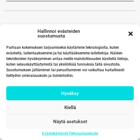
Hallinnoi evästeiden
suostumusta
Parhaan kokemuksen tarjoamiseksi käytämme teknologioita, kuten
evästeitä, tallentaaksemme ja/tai käyttääksemme laitetietoja. Näiden
tekniikoiden hyväksyminen antaa meille mahdollisuuden käsitellä tietoja,
kuten selauskäyttäytymistä tai yksilöllisiä tunnuksia tällä sivustolla.
Suostumuksen jättäminen tai peruuttaminen voi vaikuttaa haitallisesti
tiettyihin ominaisuuksiin ja toimintoihin.
Hyväksy
Kiellä
Näytä asetukset
Evästekäytäntö
Tietosuojaseloste