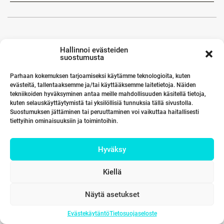
Hallinnoi evästeiden
suostumusta
Parhaan kokemuksen tarjoamiseksi käytämme teknologioita, kuten
evästeitä, tallentaaksemme ja/tai käyttääksemme laitetietoja. Näiden
tekniikoiden hyväksyminen antaa meille mahdollisuuden käsitellä tietoja,
kuten selauskäyttäytymistä tai yksilöllisiä tunnuksia tällä sivustolla.
Suostumuksen jättäminen tai peruuttaminen voi vaikuttaa haitallisesti
tiettyihin ominaisuuksiin ja toimintoihin.
Hyväksy
Kiellä
Näytä asetukset
Evästekäytäntö
Tietosuojaseloste