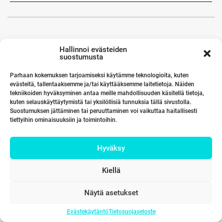
Hallinnoi evästeiden
suostumusta
Parhaan kokemuksen tarjoamiseksi käytämme teknologioita, kuten
evästeitä, tallentaaksemme ja/tai käyttääksemme laitetietoja. Näiden
tekniikoiden hyväksyminen antaa meille mahdollisuuden käsitellä tietoja,
kuten selauskäyttäytymistä tai yksilöllisiä tunnuksia tällä sivustolla.
Suostumuksen jättäminen tai peruuttaminen voi vaikuttaa haitallisesti
tiettyihin ominaisuuksiin ja toimintoihin.
Hyväksy
Kiellä
Näytä asetukset
Evästekäytäntö
Tietosuojaseloste