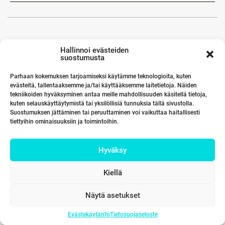
Hallinnoi evästeiden
suostumusta
Parhaan kokemuksen tarjoamiseksi käytämme teknologioita, kuten
evästeitä, tallentaaksemme ja/tai käyttääksemme laitetietoja. Näiden
tekniikoiden hyväksyminen antaa meille mahdollisuuden käsitellä tietoja,
kuten selauskäyttäytymistä tai yksilöllisiä tunnuksia tällä sivustolla.
Suostumuksen jättäminen tai peruuttaminen voi vaikuttaa haitallisesti
tiettyihin ominaisuuksiin ja toimintoihin.
Hyväksy
Kiellä
Näytä asetukset
Evästekäytäntö
Tietosuojaseloste