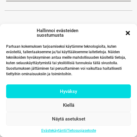
Hallinnoi evästeiden
suostumusta
Parhaan kokemuksen tarjoamiseksi käytämme teknologioita, kuten
evästeitä, tallentaaksemme ja/tai käyttääksemme laitetietoja. Näiden
tekniikoiden hyväksyminen antaa meille mahdollisuuden käsitellä tietoja,
kuten selauskäyttäytymistä tai yksilöllisiä tunnuksia tällä sivustolla.
Suostumuksen jättäminen tai peruuttaminen voi vaikuttaa haitallisesti
tiettyihin ominaisuuksiin ja toimintoihin.
Hyväksy
Kiellä
Näytä asetukset
Evästekäytäntö
Tietosuojaseloste