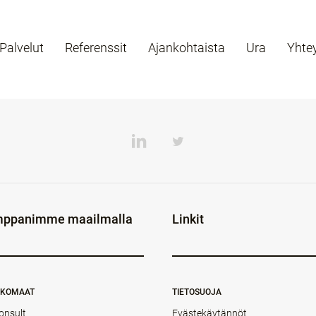
Palvelut
Referenssit
Ajankohtaista
Ura
Yhte
ppanimme maailmalla
Linkit
NKOMAAT
TIETOSUOJA
onsult
Evästekäytännöt