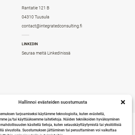
Rantatie 121 B
04310 Tuusula
contact@integratedconsulting.fi
LINKEDIN
Seuraa meitä LinkedInissä
Hallinnoi evästeiden suostumusta
emuksen tarjoamiseksi käytämme teknologioita, kuten evästeitä,
mme ja/tai käyttääksemme laitetietoja. Näiden tekniikoiden hyväksyminen
 mahdollisuuden käsitellä tietoja, kuten selauskäyttäytymistä tai yksilöllisiä
llä sivustolla. Suostumuksen jättäminen tai peruuttaminen voi vaikuttaa