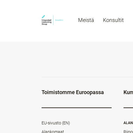
Meistä
Konsultit
Toimistomme Euroopassa
Kum
EU-sivusto (EN)
ALA
Alankomaat
Rijnc