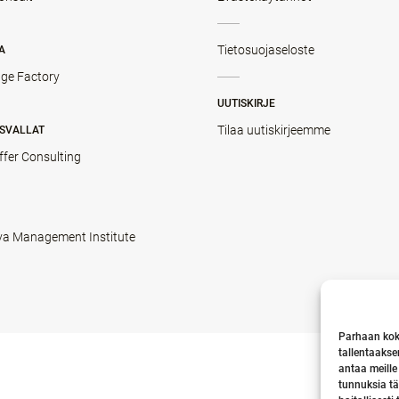
Tietosuojaseloste
A
ge Factory
UUTISKIRJE
Tilaa uutiskirjeemme
SVALLAT
ffer Consulting
va Management Institute
Parhaan kok
tallentaakse
antaa meille
tunnuksia tä