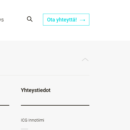
ys
Ota yhteyttä!
Yhteystiedot
ICG Innotiimi