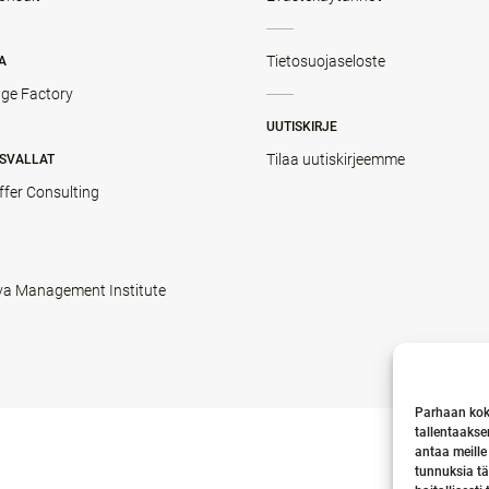
Tietosuojaseloste
A
ge Factory
UUTISKIRJE
Tilaa uutiskirjeemme
SVALLAT
ffer Consulting
va Management Institute
Parhaan kok
tallentaakse
antaa meille
tunnuksia tä