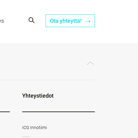
ys
Ota yhteyttä!
Yhteystiedot
ICG Innotiimi