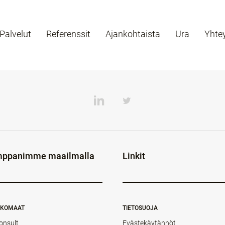
Palvelut
Referenssit
Ajankohtaista
Ura
Yhte
ppanimme maailmalla
Linkit
NKOMAAT
TIETOSUOJA
onsult
Evästekäytännöt