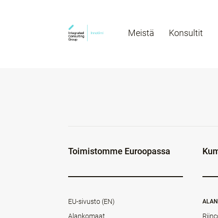
Meistä
Konsultit
Toimistomme Euroopassa
Kum
EU-sivusto (EN)
ALA
Alankomaat
Rijnc