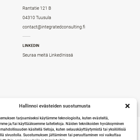
Rantatie 121 B
04310 Tuusula
contact@integratedconsulting.fi
LINKEDIN
Seuraa meitä LinkedInissä
Hallinnoi evästeiden suostumusta
emuksen tarjoamiseksi käytämme teknologioita, kuten evästeitä,
mme ja/tai käyttääksemme laitetietoja. Näiden tekniikoiden hyväksyminen
 mahdollisuuden käsitellä tietoja, kuten selauskäyttäytymistä tai yksilöllisiä
llä sivustolla. Suostumuksen jättäminen tai peruuttaminen voi vaikuttaa