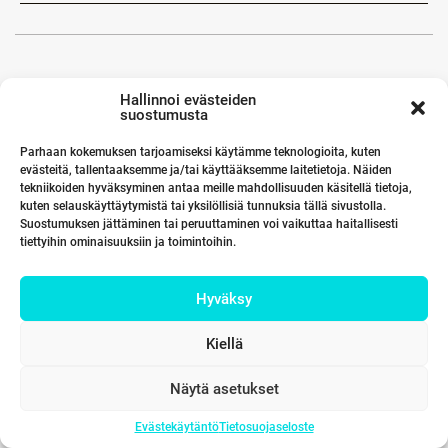
Hallinnoi evästeiden
suostumusta
Parhaan kokemuksen tarjoamiseksi käytämme teknologioita, kuten
evästeitä, tallentaaksemme ja/tai käyttääksemme laitetietoja. Näiden
tekniikoiden hyväksyminen antaa meille mahdollisuuden käsitellä tietoja,
kuten selauskäyttäytymistä tai yksilöllisiä tunnuksia tällä sivustolla.
Suostumuksen jättäminen tai peruuttaminen voi vaikuttaa haitallisesti
tiettyihin ominaisuuksiin ja toimintoihin.
Hyväksy
Kiellä
Näytä asetukset
Evästekäytäntö
Tietosuojaseloste