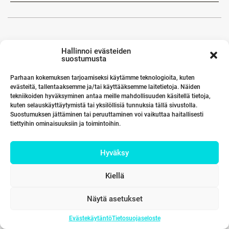
Hallinnoi evästeiden
suostumusta
Parhaan kokemuksen tarjoamiseksi käytämme teknologioita, kuten
evästeitä, tallentaaksemme ja/tai käyttääksemme laitetietoja. Näiden
tekniikoiden hyväksyminen antaa meille mahdollisuuden käsitellä tietoja,
kuten selauskäyttäytymistä tai yksilöllisiä tunnuksia tällä sivustolla.
Suostumuksen jättäminen tai peruuttaminen voi vaikuttaa haitallisesti
tiettyihin ominaisuuksiin ja toimintoihin.
Hyväksy
Kiellä
Näytä asetukset
Evästekäytäntö
Tietosuojaseloste