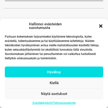
Hallinnoi evästeiden
suostumusta
Parhaan kokemuksen tarjoamiseksi käytämme teknologioita, kuten
evästeitä, tallentaaksemme ja/tai käyttääksemme laitetietoja. Näiden
tekniikoiden hyväksyminen antaa meille mahdollisuuden käsitellä tietoja,
kuten selauskäyttäytymistä tai yksilöllisiä tunnuksia tällä sivustolla.
Suostumuksen jättäminen tai peruuttaminen voi vaikuttaa haitallisesti
tiettyihin ominaisuuksiin ja toimintoihin.
Hyväksy
Kiellä
Näytä asetukset
Evästekäytäntö
Tietosuojaseloste