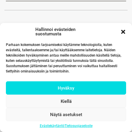
Hallinnoi evästeiden
suostumusta
Parhaan kokemuksen tarjoamiseksi käytämme teknologioita, kuten
evästeitä, tallentaaksemme ja/tai käyttääksemme laitetietoja. Näiden
tekniikoiden hyväksyminen antaa meille mahdollisuuden käsitellä tietoja,
kuten selauskäyttäytymistä tai yksilöllisiä tunnuksia tällä sivustolla.
Suostumuksen jättäminen tai peruuttaminen voi vaikuttaa haitallisesti
tiettyihin ominaisuuksiin ja toimintoihin.
Hyväksy
Kiellä
Näytä asetukset
Evästekäytäntö
Tietosuojaseloste