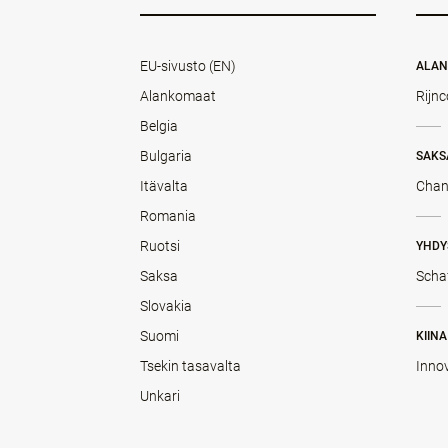
EU-sivusto (EN)
ALA
Alankomaat
Rijnc
Belgia
Bulgaria
SAKS
Itävalta
Chan
Romania
Ruotsi
YHDY
Saksa
Scha
Slovakia
Suomi
KIINA
Tsekin tasavalta
Inno
Unkari