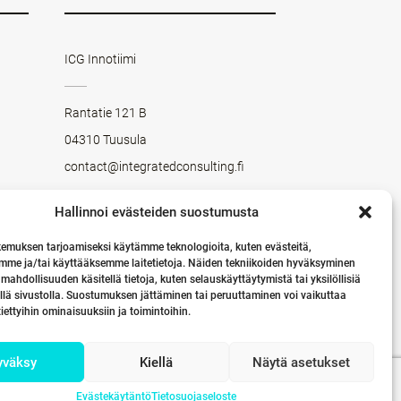
ICG Innotiimi
Rantatie 121 B
04310 Tuusula
contact@integratedconsulting.fi
Hallinnoi evästeiden suostumusta
LINKEDIN
Seuraa meitä LinkedInissä
emuksen tarjoamiseksi käytämme teknologioita, kuten evästeitä,
mme ja/tai käyttääksemme laitetietoja. Näiden tekniikoiden hyväksyminen
 mahdollisuuden käsitellä tietoja, kuten selauskäyttäytymistä tai yksilöllisiä
llä sivustolla. Suostumuksen jättäminen tai peruuttaminen voi vaikuttaa
 tiettyihin ominaisuuksiin ja toimintoihin.
yväksy
Kiellä
Näytä asetukset
Evästekäytäntö
Tietosuojaseloste