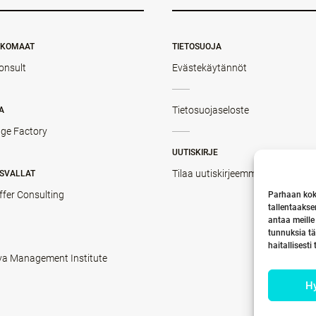
NKOMAAT
TIETOSUOJA
onsult
Evästekäytännöt
Tietosuojaseloste
A
ge Factory
UUTISKIRJE
Tilaa uutiskirjeemme
SVALLAT
ffer Consulting
Parhaan kok
tallentaakse
antaa meille
tunnuksia tä
haitallisesti
va Management Institute
H