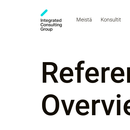
Meistä
Konsultit
Refere
Overvi