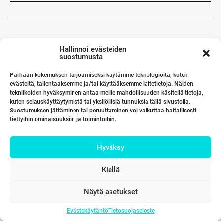
Hallinnoi evästeiden
suostumusta
Parhaan kokemuksen tarjoamiseksi käytämme teknologioita, kuten
evästeitä, tallentaaksemme ja/tai käyttääksemme laitetietoja. Näiden
tekniikoiden hyväksyminen antaa meille mahdollisuuden käsitellä tietoja,
kuten selauskäyttäytymistä tai yksilöllisiä tunnuksia tällä sivustolla.
Suostumuksen jättäminen tai peruuttaminen voi vaikuttaa haitallisesti
tiettyihin ominaisuuksiin ja toimintoihin.
Hyväksy
Kiellä
Näytä asetukset
Evästekäytäntö
Tietosuojaseloste