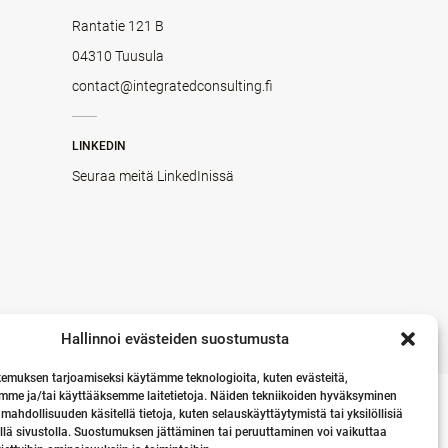
Rantatie 121 B
04310 Tuusula
contact@integratedconsulting.fi
LINKEDIN
Seuraa meitä LinkedInissä
Hallinnoi evästeiden suostumusta
emuksen tarjoamiseksi käytämme teknologioita, kuten evästeitä,
mme ja/tai käyttääksemme laitetietoja. Näiden tekniikoiden hyväksyminen
 mahdollisuuden käsitellä tietoja, kuten selauskäyttäytymistä tai yksilöllisiä
llä sivustolla. Suostumuksen jättäminen tai peruuttaminen voi vaikuttaa