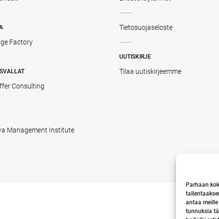
Tietosuojaseloste
A
ge Factory
UUTISKIRJE
Tilaa uutiskirjeemme
SVALLAT
ffer Consulting
va Management Institute
Parhaan kok
tallentaakse
antaa meille
tunnuksia tä