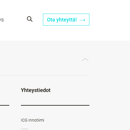
ys
Ota yhteyttä!
Yhteystiedot
ICG Innotiimi