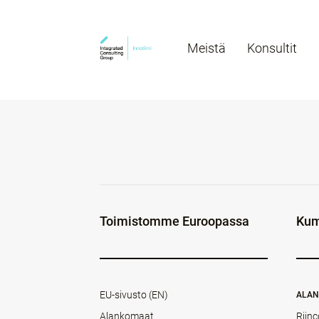
Meistä
Konsultit
Toimistomme Euroopassa
Kum
EU-sivusto (EN)
ALA
Alankomaat
Rijnc