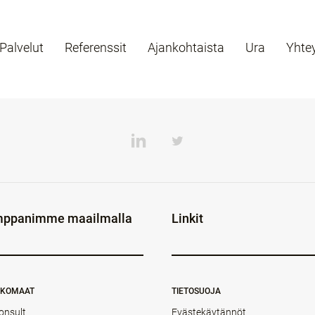
Palvelut
Referenssit
Ajankohtaista
Ura
Yhte
ppanimme maailmalla
Linkit
NKOMAAT
TIETOSUOJA
onsult
Evästekäytännöt